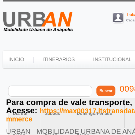
Trab
Cadas
INÍCIO
ITINERÁRIOS
INSTITUCIONAL
0098
Para compra de vale transporte,
Acesse:
https://max00317.itstransd
Dia útil
Sábado
Domingo/Feriado
mmerce
URBAN - MOBILIDADE URBANA DE AN