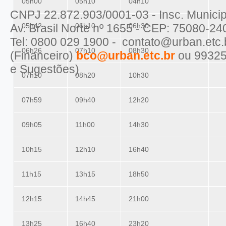
05h00
05h10
04h10
CNPJ 22.872.903/0001-03 - Insc. Municip
Av. Brasil Norte nº 1655 - CEP: 75080-24
05h42
06h10
06h30
Tel: 0800 029 1900 - contato@urban.etc
06h26
07h10
08h30
(Financeiro)
bco@urban.etc.br
ou 99325
e Sugestões)
07h10
08h20
10h30
07h59
09h40
12h20
09h05
11h00
14h30
10h15
12h10
16h40
11h15
13h15
18h50
12h15
14h45
21h00
13h25
16h40
23h20