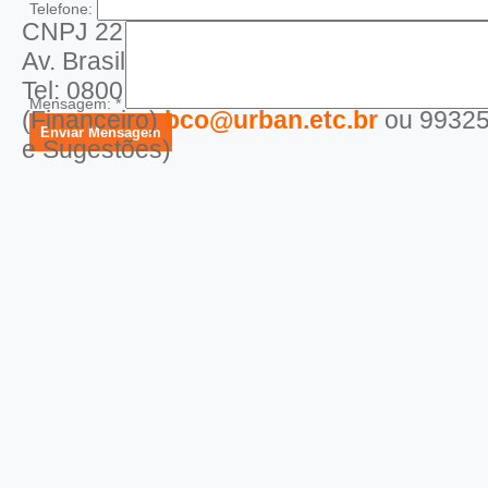
Telefone:
CNPJ 22.872.903/0001-03 - Insc. Municip
Av. Brasil Norte nº 1655 - CEP: 75080-24
Tel: 0800 029 1900 - contato@urban.etc
Mensagem:
*
(Financeiro)
bco@urban.etc.br
ou 99325
e Sugestões)