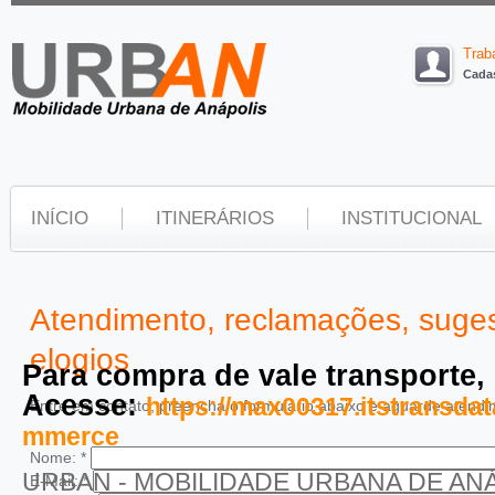
Trab
Cadas
INÍCIO
ITINERÁRIOS
INSTITUCIONAL
Atendimento, reclamações, suge
elogios
Para compra de vale transporte,
Acesse:
https://max00317.itstransd
Entre em contato, preencha o formulário abaixo e aguarde atendi
mmerce
Nome:
*
URBAN - MOBILIDADE URBANA DE AN
E-Mail:
*